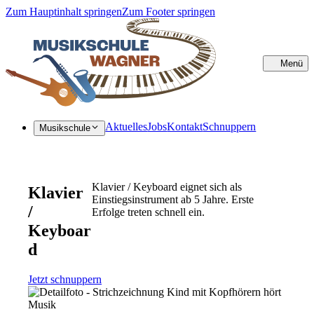
Zum Hauptinhalt springen
Zum Footer springen
Menü
Sc
Aktuelles
Jobs
Kontakt
Schnuppern
Musikschule
Klavier / Keyboard eignet sich als
Klavier
Einstiegsinstrument ab 5 Jahre. Erste
/
Erfolge treten schnell ein.
Keyboar
d
Jetzt schnuppern