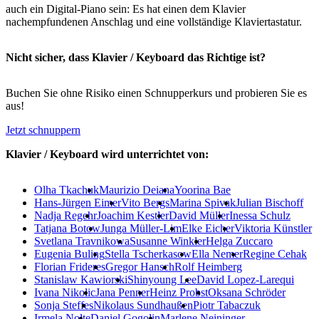
auch ein Digital-Piano sein: Es hat einen dem Klavier
nachempfundenen Anschlag und eine vollständige Klaviertastatur.
Nicht sicher, dass Klavier / Keyboard das Richtige ist?
Buchen Sie ohne Risiko einen Schnupperkurs und probieren Sie es
aus!
Jetzt schnuppern
Klavier / Keyboard wird unterrichtet von:
Olha Tkachuk
Maurizio Deiana
Yoorina Bae
Hans-Jürgen Eimer
Vito Bergs
Marina Spivak
Julian Bischoff
Nadja Regehr
Joachim Kestler
David Müller
Inessa Schulz
Tatjana Botow
Junga Müller-Lim
Elke Eicher
Viktoria Künstler
Svetlana Travnikowa
Susanne Winkler
Helga Zuccaro
Eugenia Buling
Stella Tscherkasow
Ella Nemer
Regine Cehak
Florian Frideres
Gregor Hansch
Rolf Heimberg
Stanislaw Kawiorski
Shinyoung Lee
David Lopez-Larequi
Ivana Nikolic
Jana Penner
Heinz Probst
Oksana Schröder
Sonja Steffes
Nikolaus Sundhaußen
Piotr Tabaczuk
Irmela Nolte
Daniel Gogolin
Marlene Neininger