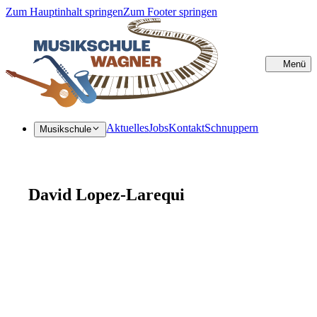
Zum Hauptinhalt springen
Zum Footer springen
Menü
Sc
Aktuelles
Jobs
Kontakt
Schnuppern
Musikschule
David Lopez-Larequi