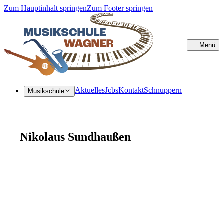
Zum Hauptinhalt springen
Zum Footer springen
Menü
Sc
Aktuelles
Jobs
Kontakt
Schnuppern
Musikschule
Nikolaus Sundhaußen