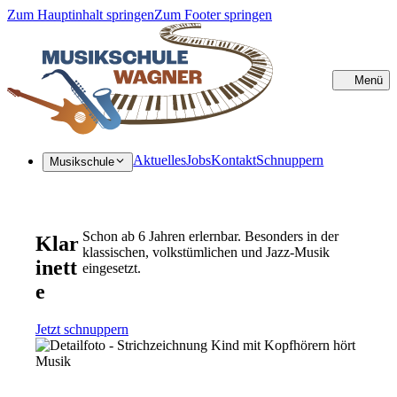
Zum Hauptinhalt springen
Zum Footer springen
Menü
Sc
Aktuelles
Jobs
Kontakt
Schnuppern
Musikschule
Schon ab 6 Jahren erlernbar. Besonders in der
Klar
klassischen, volkstümlichen und Jazz-Musik
inett
eingesetzt.
e
Jetzt schnuppern