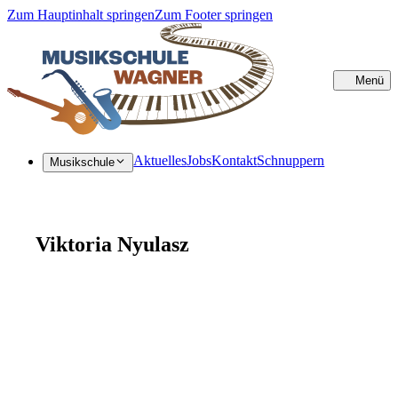
Zum Hauptinhalt springen
Zum Footer springen
Menü
Sc
Aktuelles
Jobs
Kontakt
Schnuppern
Musikschule
Viktoria Nyulasz