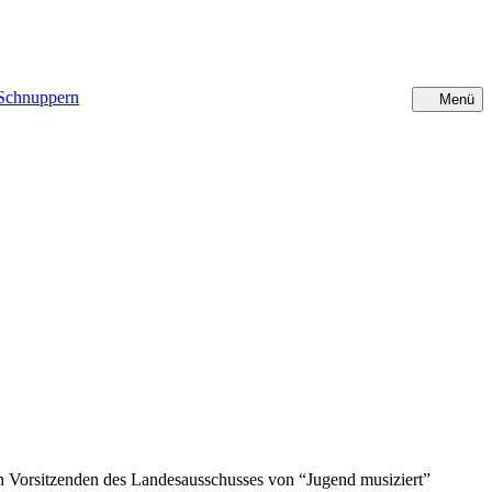
Schnuppern
Menü
Sc
n Vorsitzenden des Landesausschusses von “Jugend musiziert”