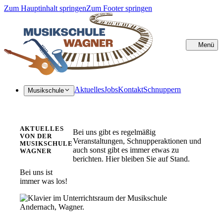
Zum Hauptinhalt springen
Zum Footer springen
Menü
Sc
Aktuelles
Jobs
Kontakt
Schnuppern
Musikschule
AKTUELLES
Bei uns gibt es regelmäßig
VON DER
Veranstaltungen, Schnupperaktionen und
MUSIKSCHULE
auch sonst gibt es immer etwas zu
WAGNER
berichten. Hier bleiben Sie auf Stand.
Bei uns ist
immer was los!